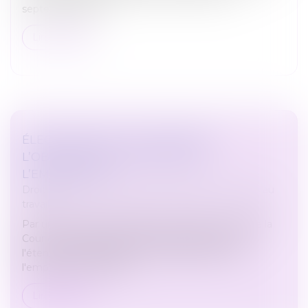
septembre 2026...
Lire la suite
ÉLECTIONS CSE : LES LIMITES DE
L’OBLIGATION DE LOYAUTÉ DE
L’EMPLOYEUR
Droit du travail - Employeurs
/
Relation collectives au
travail
Par un arrêt du 10 juin 2026, la chambre sociale de la
Cour de cassation apporte d'utiles précisions sur
l'étendue de l'obligation de loyauté pesant sur
l'employeur lors de la n...
Lire la suite