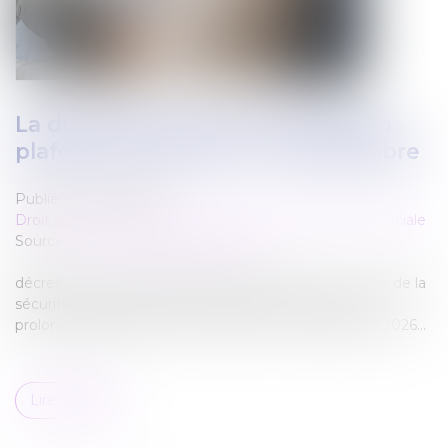
La durée des arrêts de travail sera
plafonnée à partir du 1er septembre
Publié le :
26/06/2026
Droit du travail - Employeurs
/
Droit de la protection sociale
Source :
www.service-public.gouv.fr
décret du 12 juin 2026 crée l’article R.162-1-7-1 au code de la
sécurité sociale qui limite la durée des arrêts et des
prolongations prescrits à compter du 1er septembre 2026...
Lire la suite