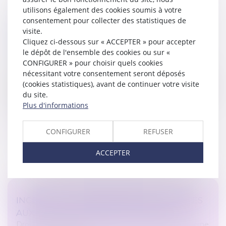
utilisons également des cookies soumis à votre
consentement pour collecter des statistiques de
COTISATIONS 2026 : UN ARRÊTÉ QUI
visite.
CONFIRME LES RÈGLES APPLICABLES AU
Cliquez ci-dessous sur « ACCEPTER » pour accepter
LOGEMENT SOCIAL
le dépôt de l'ensemble des cookies ou sur «
Droit immobilier
/
Baux d'habitation
CONFIGURER » pour choisir quels cookies
Publié au Journal officiel, l'arrêté du 1er juin 2026 fixe
nécessitant votre consentement seront déposés
les modalités de calcul et de paiement des cotisations
(cookies statistiques), avant de continuer votre visite
dues par les organismes de logement social à la Caisse
du site.
de garan...
Plus d'informations
Lire la suite
CONFIGURER
REFUSER
ACCEPTER
INCESTE ET VIOLENCES SEXUELLES FAITES
AUX ENFANTS PROPOSITIONS CIIVISE
Droit de la famille, des personnes et de leur patrimoine