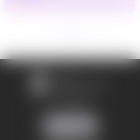
...
...
<<
<
6
7
8
9
10
11
12
>
>>
1 avenue Chomérac
07000 PRIVAS
Mobile :
06 95 52 26 89
NOUS LOCALISER