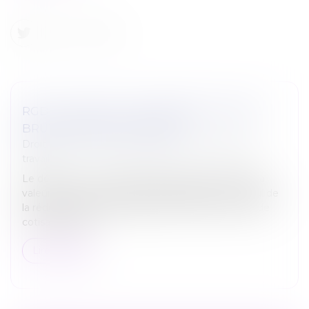
RGDU : QUEL EST LE MONTANT DU SMIC
BRUT RETENU POUR 2026 ?
Droit du travail - Salariés
/
Relation individuelles au
travail
Le décret du 12 juin 2026 gèle pour l’année 2026 la
valeur du Smic à retenir pour l’éligibilité et le calcul de
la réduction générale dégressive unique (RGDU) de
cotisations pat...
Lire la suite