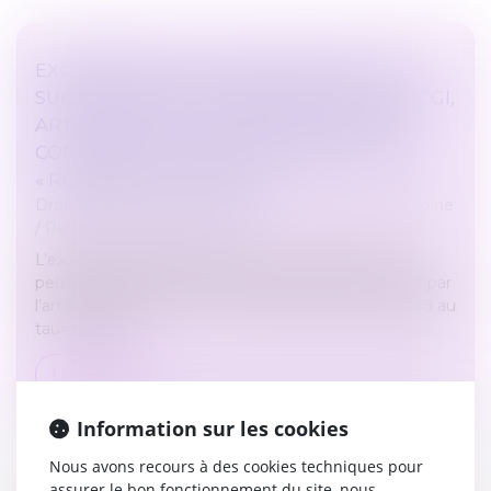
EXONÉRATION TOTALE DE DROITS DE
SUCCESSION ENTRE FRÈRES ET SŒURS (CGI,
ART. 796-0 TER) : ATTENTION DE NE PAS
CONFONDRE « DOMICILE COMMUN » ET
« RÉSIDENCE COMMUNE »
Droit de la famille, des personnes et de leur patrimoine
/
Patrimoine et succession
L’exonération totale de droits de succession dont
peuvent bénéficier certains frères et sœurs portée par
l’article 796-0 ter du CGI est très attractive eu égard au
taux de 35 %...
Lire la suite
Information sur les cookies
Nous avons recours à des cookies techniques pour
assurer le bon fonctionnement du site, nous