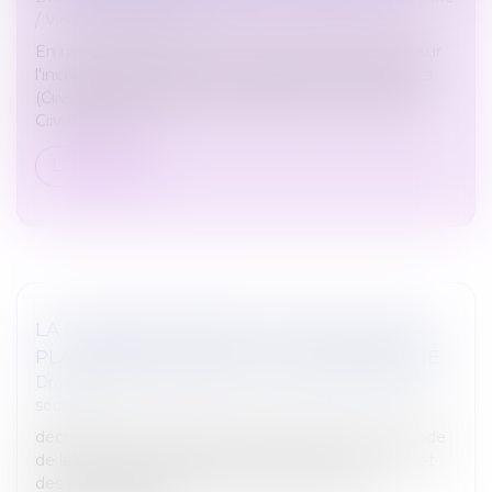
/
Violences familiales
En novembre 2023, la Commission indépendante sur
l'inceste et les violences sexuelles faites aux enfants
(Ciivise) formulait 82 préconisations. En juin 2026, la
Ciivise a remis...
Lire la suite
LA DURÉE DES ARRÊTS DE TRAVAIL SERA
PLAFONNÉE À PARTIR DU 1ER SEPTEMBRE
Droit du travail - Employeurs
/
Droit de la protection
sociale
décret du 12 juin 2026 crée l’article R.162-1-7-1 au code
de la sécurité sociale qui limite la durée des arrêts et
des prolongations prescrits à compter du 1er