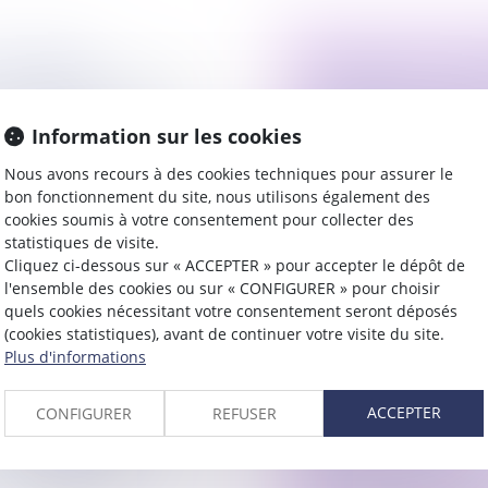
EFORMES :
CHARGES DE COP
INTERNATIONALES
IMPRÉCISE NE PER
les au travail
ANTICIPÉE DES 
Information sur les cookies
Droit immobilier
/
Cop
internationale du
Nous avons recours à des cookies techniques pour assurer le
mbres de
La procédure accéléré
bon fonctionnement du site, nous utilisons également des
 ont adopté une pr...
du 10 juillet 1965 es
cookies soumis à votre consentement pour collecter des
syndicat des copropr
statistiques de visite.
Cliquez ci-dessous sur « ACCEPTER » pour accepter le dépôt de
Lire la suite
l'ensemble des cookies ou sur « CONFIGURER » pour choisir
quels cookies nécessitant votre consentement seront déposés
(cookies statistiques), avant de continuer votre visite du site.
Plus d'informations
ACCEPTER
CONFIGURER
REFUSER
E COMMERCIAL :
TRANSMISSION : «
T LA VENTE
DÉVELOPPEMENT 