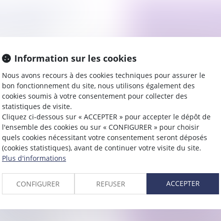
: LA PRODUCTION
BIEN SITUÉ EN Z
FFIT POUR
RAPPEL SUR LE 
Droit immobilier
/
Bau
 patrimoine
/
La loi n°2014-366 du
Information sur les cookies
un urbanisme rénové,
Nous avons recours à des cookies techniques pour assurer le
réduit (agglomératio
eur lointain parent
bon fonctionnement du site, nous utilisons également des
 maternelle par la
cookies soumis à votre consentement pour collecter des
f su...
statistiques de visite.
Cliquez ci-dessous sur « ACCEPTER » pour accepter le dépôt de
Lire la suite
l'ensemble des cookies ou sur « CONFIGURER » pour choisir
quels cookies nécessitant votre consentement seront déposés
(cookies statistiques), avant de continuer votre visite du site.
Plus d'informations
ACCEPTER
CONFIGURER
REFUSER
PPEL
COUPS DE POUCE 
’EMPLOYEUR
Droit des sociétés
/
T