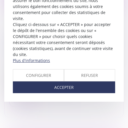
assurer le bon fonctionnement du site, nous
utilisons également des cookies soumis à votre
consentement pour collecter des statistiques de
visite.
Cliquez ci-dessous sur « ACCEPTER » pour accepter
le dépôt de l'ensemble des cookies ou sur «
CONFIGURER » pour choisir quels cookies
SOCIAL – RECLASSEMENT : LA DÉFINITION
nécessitant votre consentement seront déposés
DU GROUPE PASSE (ENCORE) PAR LE CODE
(cookies statistiques), avant de continuer votre visite
DE COMMERCE
du site.
Droit du travail - Employeurs
/
Relation individuelles au
Plus d'informations
travail
Par un arrêt rendu le 19 mars dernier, la Cour de
CONFIGURER
REFUSER
cassation est venue apporter des précisions
concernant le périmètre du groupe à prendre en
ACCEPTER
considération au titre de la recherc...
Lire la suite