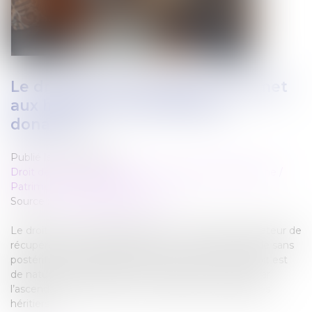
Le droit de retour légal se transmet
aux héritiers de l’ascendant
donateur
Publié le :
10/04/2025
Droit de la famille, des personnes et de leur patrimoine
/
Patrimoine et succession
Source :
www.lemag-juridique.com
Le droit de retour légal permet à un ascendant donateur de
récupérer les biens qu’il a donnés à un enfant décédé sans
postérité. Prévu à l’article 738-2 du Code civil, ce droit est
de nature successorale et, en cas de non-exercice par
l’ascendant de son vivant, il se transmet à ses propres
héritiers...