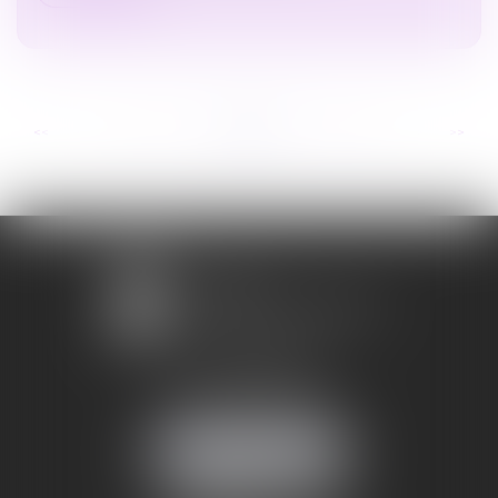
...
...
<<
<
50
51
52
53
54
55
56
>
>>
1 avenue Chomérac
07000 PRIVAS
Mobile :
06 95 52 26 89
NOUS LOCALISER