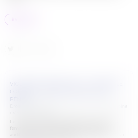
Lire la suite
VIOLENCES CONJUGALES : LE « CONTRÔLE
COERCITIF » BIENTÔT DANS LE CODE
PÉNAL ?
Droit de la famille, des personnes et de leur patrimoine
/
Violences familiales
Le jeudi 20 mars 2025, la délégation aux droits des
femmes et la commission des Lois du Sénat
auditionnaient des chercheurs, des magistrates et un