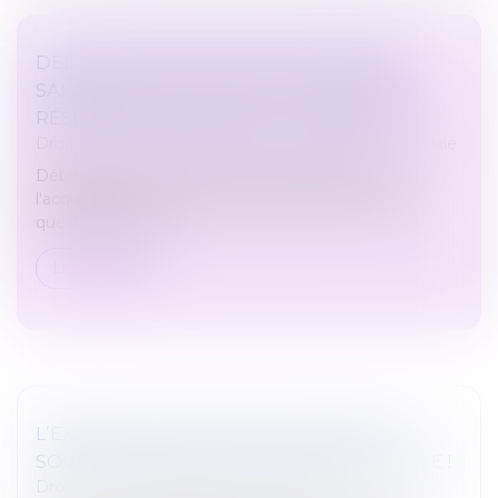
DÉBLOCAGE ANTICIPÉ DE L'ÉPARGNE
SALARIALE POUR L'ACQUISITION D'UNE
RÉSIDENCE PRINCIPALE À L'ÉTRANGER
Droit du travail - Salariés
/
Droit de la protection sociale
Déblocage anticipé de l'épargne salariale pour
l'acquisition d'une résidence principale à l'étranger :
question-réponse...
Lire la suite
L’EXERCICE DU DROIT D’OPTION N’EST
SOUMIS À AUCUNE CONDITION DE FORME !
Droit commercial
/
Baux commerciaux