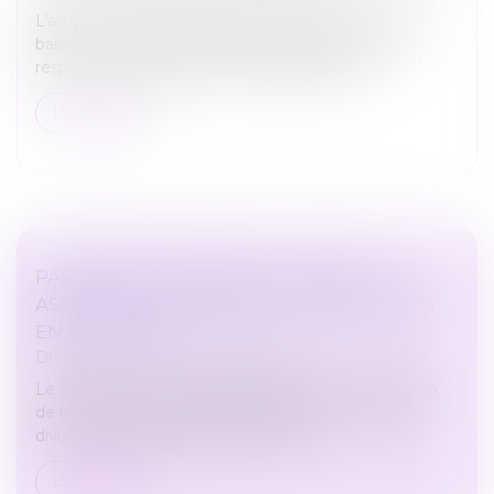
L’article L. 145-9 du Code de commerce impose au
bailleur, lorsqu’il délivre congé à son locataire, de
respecter certaines mentions obligatoires...
Lire la suite
PASSOIRES THERMIQUES : LE SÉNAT
ASSOUPLIT LES INTERDICTIONS DE MISES
EN LOCATION
Droit immobilier
/
Baux d'habitation
Le Sénat a voté un assouplissement de l’interdiction
de location des passoires thermiques. Un texte qui
divise et dont l'issue reste incertaine...
Lire la suite