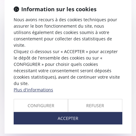
Information sur les cookies
Nous avons recours à des cookies techniques pour
assurer le bon fonctionnement du site, nous
LA DIFFÉRENCE DE TRAITEMENTS ENTRE
utilisons également des cookies soumis à votre
LES DIFFÉRENTS TYPES DE COUPLE AYANT
consentement pour collecter des statistiques de
RECOURS À UNE ASSISTANCE MÉDICALE À
visite.
LA PROCRÉATION : QPC REJETÉE
Cliquez ci-dessous sur « ACCEPTER » pour accepter
Droit de la famille, des personnes et de leur patrimoine
le dépôt de l'ensemble des cookies ou sur «
/
Filiation
CONFIGURER » pour choisir quels cookies
nécessitant votre consentement seront déposés
Un couple de femmes décide d’assigner le procureur
(cookies statistiques), avant de continuer votre visite
de la République près le tribunal judiciaire de Créteil
du site.
afin qu’il ordonne instruction à l’officier d’état civil de
Plus d'informations
dresser le...
Lire la suite
CONFIGURER
REFUSER
ACCEPTER