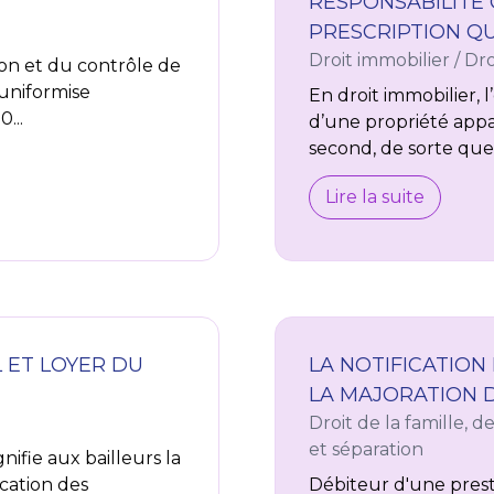
RESPONSABILITÉ 
PRESCRIPTION Q
Droit immobilier
/
Dro
ion et du contrôle de
 uniformise
En droit immobilier
0...
d’une propriété appar
second, de sorte que 
Lire la suite
L ET LOYER DU
LA NOTIFICATION
LA MAJORATION D
Droit de la famille, 
et séparation
nifie aux bailleurs la
ication des
Débiteur d'une prest