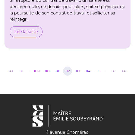
Si la rupture du contrat de travail d’un salarié est
déclarée nulle, ce dernier peut alors, soit se prévaloir de
la poursuite de son contrat de travail et solliciter sa
réintégr...
Lire la suite
...
...
<<
<
109
110
111
112
113
114
115
>
>>
1 avenue Chomérac