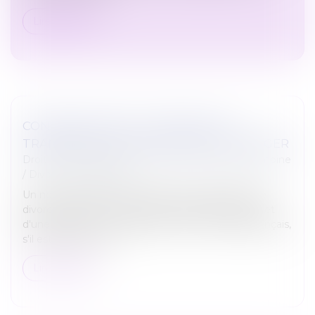
Lire la suite
CONSÉQUENCES DE L’ABSENCE DE
TRANSCRIPTION D’UN DIVORCE ÉTRANGER
Droit de la famille, des personnes et de leur patrimoine
/
Divorce et séparation
Un notaire pourra tenir compte d'un jugement de
divorce prononcé à l'étranger n'ayant pas fait l'objet
d'une mention en marge de l'acte de mariage français,
s'il estime que cett...
Lire la suite