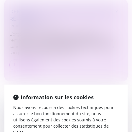
DEMANDE DE CONGÉ PAYÉ : MIEUX VAUT Y
RÉPONDRE !
Droit du travail - Salariés
L’organisation des congés payés incombe à
l’employeur. La détermination des dates de congé
constitue une de ses prérogatives dans le cadre de
son pouvoir de direction (C. trav.,...
Lire la suite
Information sur les cookies
Nous avons recours à des cookies techniques pour
RÉÉVALUATION DE LA VALEUR D'UN BIEN
assurer le bon fonctionnement du site, nous
REÇU PAR SUCCESSION
utilisons également des cookies soumis à votre
Droit de la famille, des personnes et de leur patrimoine
consentement pour collecter des statistiques de
/
Patrimoine et succession