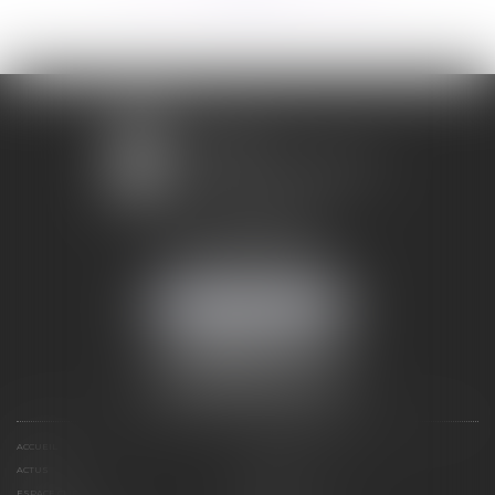
1 avenue Chomérac
07000 PRIVAS
Mobile :
06 95 52 26 89
NOUS LOCALISER
ACCUEIL
DOMAINES D'ACTIVITÉS
ACTUS
RDV EN LIGNE
ESPACE CLIENT
CONTACT