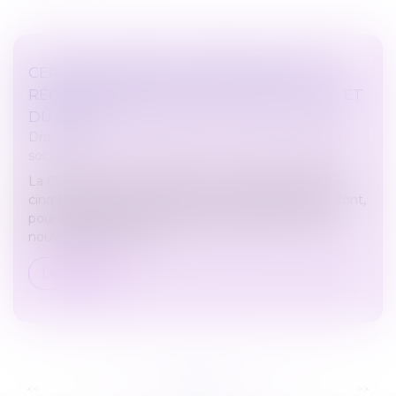
CERTIFICATION DES COMPTES 2021 DU
RÉGIME GÉNÉRAL DE SÉCURITÉ SOCIALE ET
DU CPSTI
Droit du travail - Employeurs
/
Droit de la protection
sociale
La Cour certifie avec réserve les comptes 2021 des
cinq branches de prestations du régime général - dont,
pour la première fois, la 5ème branche autonomie
nouvellement créée -,...
Lire la suite
...
...
<<
<
234
235
236
237
238
239
240
>
>>