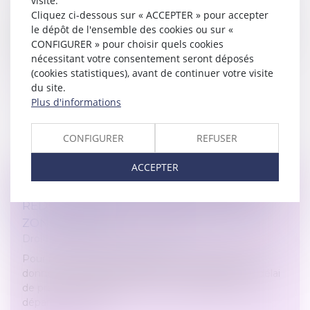
visite.
Le rapport civil permet, au moment de la succession,
Cliquez ci-dessous sur « ACCEPTER » pour accepter
de reconstituer le patrimoine tel qu’il aurait été s’il n’y
le dépôt de l'ensemble des cookies ou sur «
avait eu les donations. Quid en cas de changement de
CONFIGURER » pour choisir quels cookies
destination...
nécessitant votre consentement seront déposés
(cookies statistiques), avant de continuer votre visite
Lire la suite
du site.
Plus d'informations
CONFIGURER
REFUSER
ACCEPTER
LETTRE DE RÉSILIATION AVEC PRÉAVIS
RÉDUIT POUR UN LOGEMENT SITUÉ EN
ZONE TENDUE
Droit immobilier
/
Baux d'habitation
Pour résilier son bail d’habitation, un locataire doit
donner congé dans les formes en respectant un délai
de préavis variable selon les circonstances de son
départ. Fixé en pri...