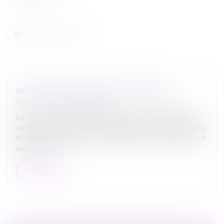
METTRE UN SALARIÉ À LA RETRAITE ?
Droit du travail - Employeurs
La mise à la retraite d’un salarié est très encadrée, et
vous devez en respecter toutes les conditions, légales
et conventionnelles. La requalification en licenciement
sans CRS...
Lire la suite