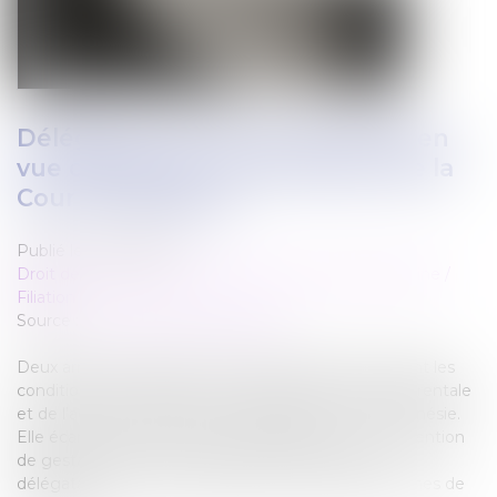
Délégation d’autorité parentale en
vue d’adoption : les précisions de la
Cour de cassation
Publié le :
18/01/2023
Droit de la famille, des personnes et de leur patrimoine
/
Filiation
Source :
formation.lefebvre-dalloz.fr
Deux arrêts récents de la Cour de cassation précisent les
conditions de validité d’une délégation d’autorité parentale
et de l’adoption subséquente d’enfants nés en Polynésie.
Elle écarte notamment son assimilation à une convention
de gestation pour autrui (GPA) et indique que les
délégataires doivent impérativement être des proches de