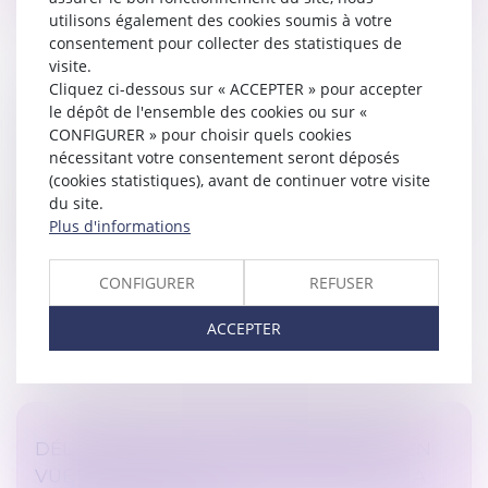
utilisons également des cookies soumis à votre
consentement pour collecter des statistiques de
visite.
Cliquez ci-dessous sur « ACCEPTER » pour accepter
le dépôt de l'ensemble des cookies ou sur «
LES JOURS DE RTT PEUVENT DÉSORMAIS
CONFIGURER » pour choisir quels cookies
ÊTRE MONÉTISÉS
nécessitant votre consentement seront déposés
Droit du travail - Salariés
(cookies statistiques), avant de continuer votre visite
Parmi les mesures de pouvoir d’achat, la monétisation
du site.
des jours de RTT, mise en place cet été, peut
Plus d'informations
intéresser un certain nombre de salariés...
CONFIGURER
REFUSER
Lire la suite
ACCEPTER
DÉLÉGATION D’AUTORITÉ PARENTALE EN
VUE D’ADOPTION : LES PRÉCISIONS DE LA