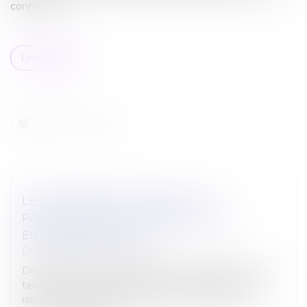
confiance...
Lire la suite
LES TAXES SUR LES VÉHICULES
PARTICULIÈRES UTILISÉES PAR UNE
ENTREPRISE (EX-TVS)
Droit du travail - Employeurs
Depuis 2022, les entreprises sont imposables à deux
taxes, les deux anciennes composantes de la TVS, à
raison des voitures particulières (ou véhicules de