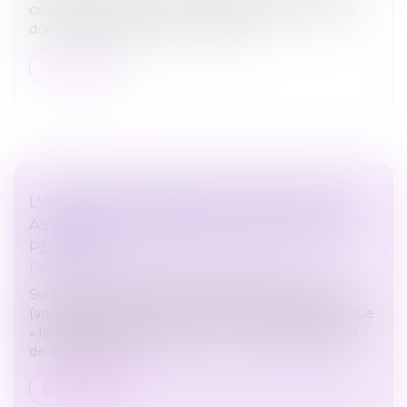
corriger les DSN pour toutes les cotisations sociales
dont elles assurent le recouvrement...
Lire la suite
L'ASSUREUR DOMMAGES OUVRAGE DOIT
ASSURER UNE RÉPARATION EFFICACE ET
PÉRENNE
Droit immobilier
/
Droit de la construction
Sur le fondement de l’article 1231-1 du Code civil
(anciennement 1147), la Cour de cassation rappelle que
« le débiteur est condamné, s’il y a lieu, au paiement
de dommages et i...
Lire la suite