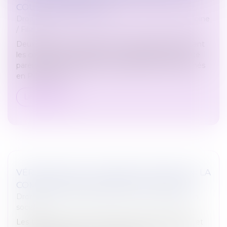
COUR DE CASSATION
Droit de la famille, des personnes et de leur patrimoine
/
Filiation
Deux arrêts récents de la Cour de cassation précisent
les conditions de validité d’une délégation d’autorité
parentale et de l’adoption subséquente d’enfants nés
en Polynésie. E...
Lire la suite
VÉRIFICATION ET CORRECTION DES DSN : LA
COMPÉTENCE DES URSSAF EST ÉLARGIE
Droit du travail - Employeurs
/
Droit de la protection
sociale
Les Urssaf se voient reconnaître le droit de vérifier et