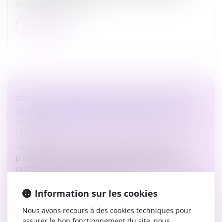
tourisme) qu'elles util...
Lire la suite
PROTECTION DE L’ENFANCE : LES TEXTES
D’APPLICATION DE LA LOI «TAQUET »
Droit de la famille, des personnes et de leur patrimoine
/
Filiation
De la nouvelle mouture du Conseil national de la
protection de l’enfance à la mise en place du
groupement « France enfance protégée », l’exécutif a
publié, depuis le mois décemb...
Information sur les cookies
Lire la suite
Nous avons recours à des cookies techniques pour
assurer le bon fonctionnement du site, nous