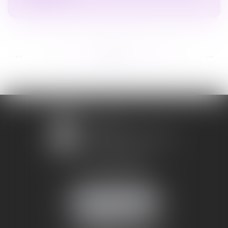
...
...
<<
<
197
198
199
200
201
202
203
>
>>
1 avenue Chomérac
07000 PRIVAS
Mobile :
06 95 52 26 89
NOUS LOCALISER