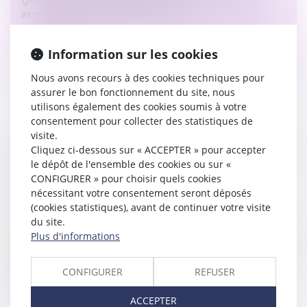
immeubles à usage d’habitation, le...
Lire la suite
Information sur les cookies
Nous avons recours à des cookies techniques pour
assurer le bon fonctionnement du site, nous
utilisons également des cookies soumis à votre
consentement pour collecter des statistiques de
visite.
QUELLE VALIDITÉ POUR LE LICENCIEMENT
Cliquez ci-dessous sur « ACCEPTER » pour accepter
FONDÉ SUR UNE INVESTIGATION PAR UN
le dépôt de l'ensemble des cookies ou sur «
DISPOSITIF DE « CLIENT MYSTÈRE » ?
CONFIGURER » pour choisir quels cookies
nécessitant votre consentement seront déposés
Droit du travail - Salariés
/
Relation individuelles au
(cookies statistiques), avant de continuer votre visite
travail
du site.
Par une décision du 6 septembre dernier, la Cour de
Plus d'informations
cassation a rappelé au visa de l'article L 1222-3 du Code
du travail, que si l'employeur a le droit de contrôler et
CONFIGURER
REFUSER
de survei...
Lire la suite
ACCEPTER