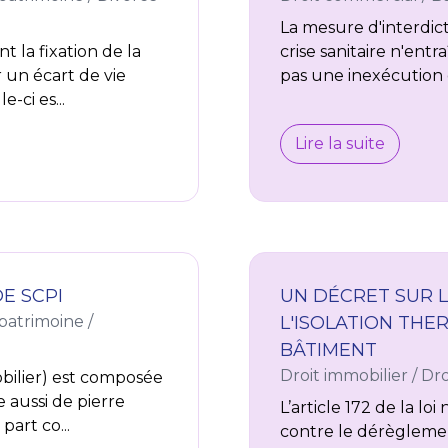
La mesure d'interdict
 la fixation de la
crise sanitaire n'entr
 un écart de vie
pas une inexécution d
-ci es...
Lire la suite
E SCPI
UN DÉCRET SUR 
 patrimoine
/
L'ISOLATION THE
BÂTIMENT
Droit immobilier
/
Dro
bilier) est composée
e aussi de pierre
L’article 172 de la lo
art co...
contre le dérègleme