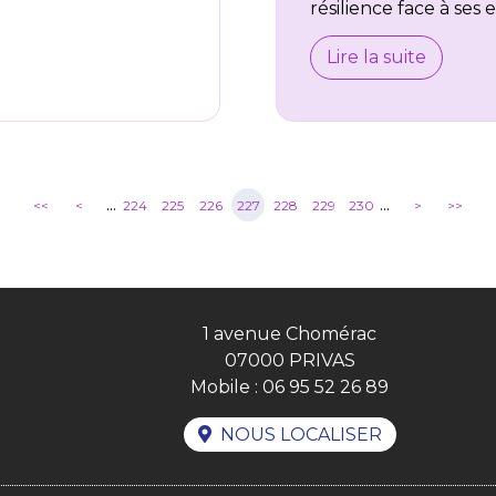
résilience face à ses ef
Lire la suite
...
...
<<
<
224
225
226
227
228
229
230
>
>>
1 avenue Chomérac
07000 PRIVAS
Mobile :
06 95 52 26 89
NOUS LOCALISER