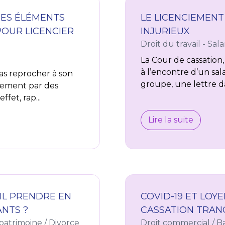
DES ÉLÉMENTS
LE LICENCIEMENT
POUR LICENCIER
INJURIEUX
Droit du travail - Sala
La Cour de cassation,
à l’encontre d’un sal
pas reprocher à son
groupe, une lettre da
ciement par des
fet, rap...
Lire la suite
IL PRENDRE EN
COVID-19 ET LOY
NTS ?
CASSATION TRAN
 patrimoine
/
Divorce
Droit commercial
/
B