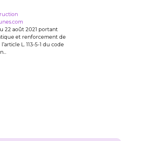
truction
unes.com
4 du 22 août 2021 portant
atique et renforcement de
 l’article L. 113-5-1 du code
...