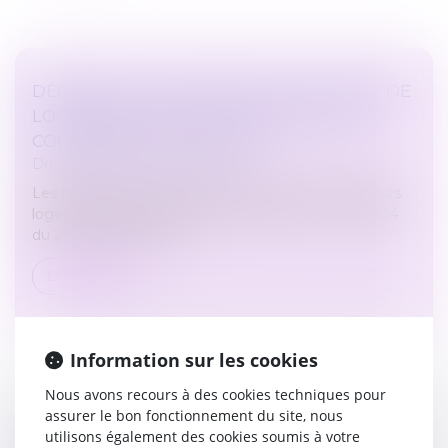
DÉCRET HLM : MODALITÉS DE LA VENTE DE
LOGEMENTS HLM ET DE LEUR MISE EN
COPROPRIÉTÉ EN DIFFÉRÉ
Droit immobilier
/
Copropriété
Les bailleurs sociaux peuvent désormais vendre leurs
logements depuis la parution du décret n° 2021-1534
du 26 novembre 2021...
Lire la suite
Information sur les cookies
Nous avons recours à des cookies techniques pour
assurer le bon fonctionnement du site, nous
CDD DE REMPLACEMENT À TERME PRÉCIS :
utilisons également des cookies soumis à votre