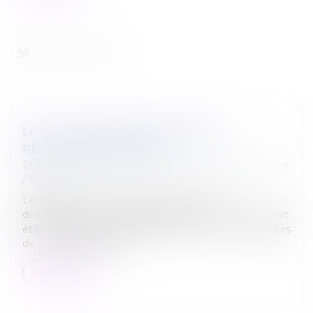
LOI DU 21 FÉVRIER 2022 VISANT À
RÉFORMER L'ADOPTION
Droit de la famille, des personnes et de leur patrimoine
/
Filiation
Le 8 février 2022, l'Assemblée nationale a
définitivement voté la proposition de loi. Le texte avait
été déposé par la députée Monique Limon et plusieurs
de ses collègues le 30...
Lire la suite