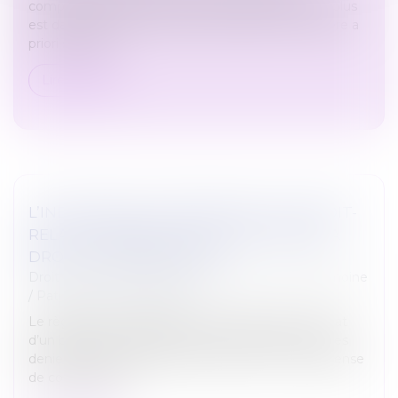
comprendre le rationnel, la loi du 2 aout 2021, qui plus
est dans son article introductif, redéfinit de manière a
priori sensible...
Lire la suite
L’INDIVISAIRE QUI REMBOURSE LE CRÉDIT-
RELAIS FINANÇANT UN ACHAT INDIVIS A
DROIT À UNE INDEMNITÉ
Droit de la famille, des personnes et de leur patrimoine
/
Patrimoine et succession
Le règlement d’échéances d’emprunts pour l’achat
d’un bien indivis, effectué par un indivisaire avec ses
deniers personnels durant l’indivision, est une dépense
de conservation...