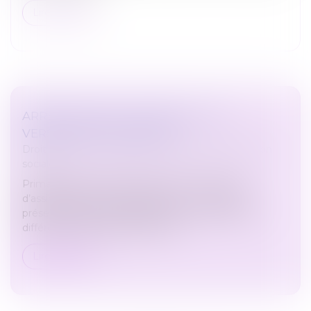
Lire la suite
ARRÊT-MALADIE : QU'EN EST-IL DU
VERSEMENT DES PRIMES ?
Droit du travail - Employeurs
/
Droit de la protection
sociale
Prime d’ancienneté, prime de 13e mois, prime
d’assiduité, prime de participation… Les salariés
présents dans les entreprises peuvent profiter de
différents avantages. Mais qu’en...
Lire la suite