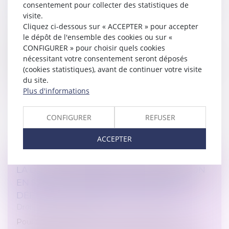
IL DOIT ALLER JUSQU'À SON TERME, MÊME
consentement pour collecter des statistiques de
SI LE SALARIÉ REMPLACÉ EST DÉCÉDÉ
visite.
Droit du travail - Employeurs
Cliquez ci-dessous sur « ACCEPTER » pour accepter
le dépôt de l'ensemble des cookies ou sur «
Le décès du salarié remplacé met-il «
CONFIGURER » pour choisir quels cookies
automatiquement » fin au CDD ou à la mission
nécessitant votre consentement seront déposés
d'intérim conclu pour le remplacer ? Dans l'hypothèse
(cookies statistiques), avant de continuer votre visite
où ce contrat ou cette mission de rempl...
du site.
Plus d'informations
Lire la suite
CONFIGURER
REFUSER
ACCEPTER
LA LOI POUR RENFORCER LA PRÉVENTION
EN SANTÉ AU TRAVAIL : LA NOUVELLE
DÉFINITION DU HARCÈLEMENT SEXUEL
Droit du travail - Salariés
Pour une raison dont on a quelque difficulté à