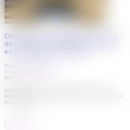
Décret HLM : modalités de la vente
de logements HLM et de leur mise
en copropriété en différé
Publié le :
01/03/2022
Droit immobilier
/
Copropriété
Source :
www.flf.fr
Les bailleurs sociaux peuvent désormais vendre leurs
logements depuis la parution du décret n° 2021-1534 du 26
novembre 2021...
Lire la suite