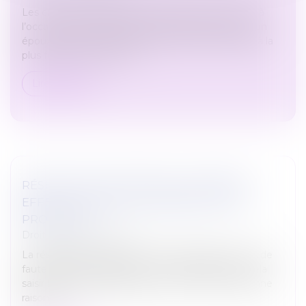
Les créances entre époux séparés de biens, nées à
l’occasion du financement d’un bien personnel d’un
époux au moyen des deniers de l’autre, s’élèvent à la
plus forte somme entre...
Lire la suite
RÉSILIATION JUDICIAIRE : ELLE PREND
EFFET AU JOUR DU JUGEMENT QUI LA
PRONONCE
Droit du travail - Salariés
La résiliation judiciaire du CDD est possible en cas de
faute grave de l'employeur. Le salarié doit pour cela
saisir le conseil de prud'hommes : si celui-ci lui donne
raison, la...