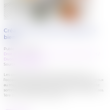
Créances entre époux séparés de
biens
Publié le :
12/07/2022
Droit de la famille, des personnes et de leur patrimoine
/
Divorce et séparation
Source :
www.aurep.com
Les créances entre époux séparés de biens, nées à
l’occasion du financement d’un bien personnel d’un époux
au moyen des deniers de l’autre, s’élèvent à la plus forte
somme entre la dépense faite et le profit subsistant (Cass.
1ère civ., 22 juin 2022, n° 20-20.202)