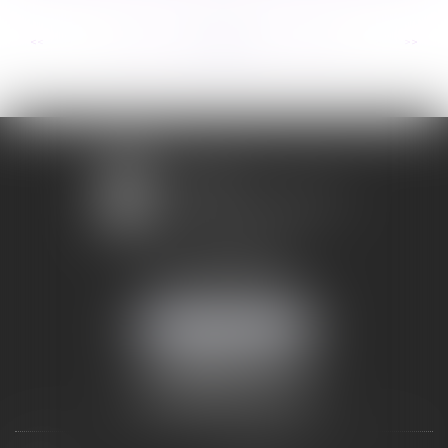
...
...
<<
<
227
228
229
230
231
232
233
>
>>
1 avenue Chomérac
07000 PRIVAS
Mobile :
06 95 52 26 89
NOUS LOCALISER