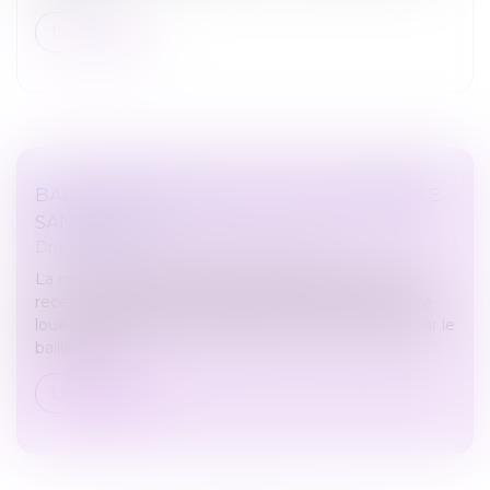
Lire la suite
BAUX COMMERCIAUX ET ÉTAT D’URGENCE
SANITAIRE
Droit commercial
/
Baux commerciaux
La mesure générale et temporaire d'interdiction de
recevoir du public n’entraîne pas la perte de la chose
louée et n’est pas constitutive d'une inexécution, par le
bailleur, de...
Lire la suite