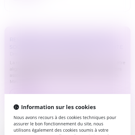
RESPONSABILITÉ DES ASSOCIÉS D’UNE
SOCIÉTÉ CIVILE DE CONSTRUCTION-VENTE
Droit immobilier
/
Droit de la construction
La responsabilité des associés d’une SCCV pourrait être
alignée prochainement par le législateur sur celle des
associés d’une société civile de droit commun (Rép.
Min. Bouley, J...
Lire la suite
Information sur les cookies
Nous avons recours à des cookies techniques pour
assurer le bon fonctionnement du site, nous
utilisons également des cookies soumis à votre