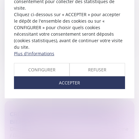
consentement pour collecter des statistiques de
LA VENTE D'UNE PARTIE COMMUNE
visite.
SPÉCIALE NE PEUT ÊTRE DÉCIDÉE QUE PAR
Cliquez ci-dessous sur « ACCEPTER » pour accepter
LES COPROPRIÉTAIRES CONCERNÉS
le dépôt de l'ensemble des cookies ou sur «
Droit immobilier
/
Copropriété
CONFIGURER » pour choisir quels cookies
nécessitant votre consentement seront déposés
Lors de l’assemblée générale appelée à se prononcer
(cookies statistiques), avant de continuer votre visite
sur la cession de parties communes spéciales, seuls les
du site.
copropriétaires qui sont propriétaires de celles-ci
Plus d'informations
peuvent décider d...
Lire la suite
CONFIGURER
REFUSER
ACCEPTER
CRÉANCES ENTRE ÉPOUX SÉPARÉS DE
BIENS
Droit de la famille, des personnes et de leur patrimoine
/
Divorce et séparation