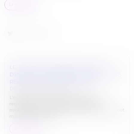
Lire la suite
LE CSE N’EST PAS CONSULTÉ SI L'AVIS
D'INAPTITUDE DISPENSE L'EMPLOYEUR DE
RECHERCHER UN RECLASSEMENT
Droit du travail - Employeurs
L’employeur n’a pas à consulter le CSE sur le
reclassement d’un salarié déclaré inapte par le
médecin du travail si l’avis d’inaptitude précise que tout
maintien dans l’emploi s...
Lire la suite