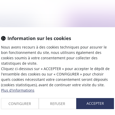
IFIER LA DATE
CONSÉQUENCE DU
NATION DE LA
HEURES SUPPLÉM
Droit du travail - Em
Information sur les cookies
 patrimoine
/
Couples
Dans le cadre de son
Nous avons recours à des cookies techniques pour assurer le
exiger de ses salarié
bon fonctionnement du site, nous utilisons également des
supplémentaires en rai
 la détermination de
cookies soumis à votre consentement pour collecter des
ononcé du divorce.
statistiques de visite.
 la dat...
Cliquez ci-dessous sur « ACCEPTER » pour accepter le dépôt de
l'ensemble des cookies ou sur « CONFIGURER » pour choisir
quels cookies nécessitant votre consentement seront déposés
Lire la suite
(cookies statistiques), avant de continuer votre visite du site.
Plus d'informations
ACCEPTER
CONFIGURER
REFUSER