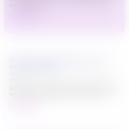
sont assujettis à un...
Lire la suite
COMMENT TRANSFORMER LES RTT EN
POUVOIR D’ACHAT ?
Droit du travail - Employeurs
/
Droit de la protection
sociale
Jusqu’à fin 2025, les salariés qui le souhaitent, peuvent
demander à leur employeur de racheter leurs RTT...
Lire la suite