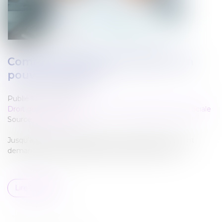
Comment transformer les RTT en
pouvoir d’achat ?
Publié le :
10/11/2022
Droit du travail - Employeurs
/
Droit de la protection sociale
Source :
www.cci.fr
Jusqu’à fin 2025, les salariés qui le souhaitent, peuvent
demander à leur employeur de racheter leurs RTT...
Lire la suite