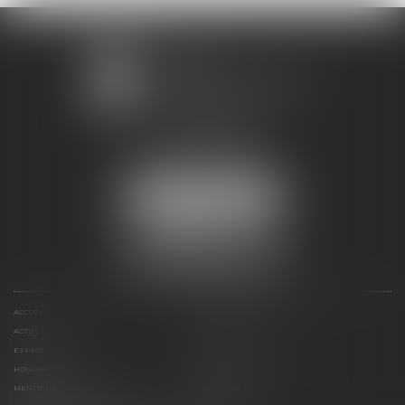
1 avenue Chomérac
07000 PRIVAS
Mobile :
06 95 52 26 89
NOUS LOCALISER
ACCUEIL
DOMAINES D'ACTIVITÉS
ACTUS
RDV EN LIGNE
ESPACE CLIENT
CONTACT
HONORAIRES
PLAN DU SITE
MENTIONS LÉGALES
POLITIQUE DE COOKIES