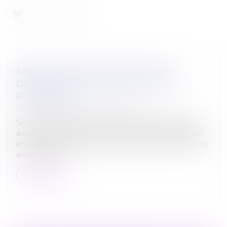
ERREUR DE SURFACE DANS LE BAIL,
DIMINUTION DU LOYER ET DÉLAIS DE
FORCLUSION
Droit immobilier
/
Baux d'habitation
Se prévalant d’un écart entre la surface mentionnée
au bail de location d’une maison à usage d’habitation
et les mesures réalisées par les locataires, ces derniers
avaient assig...
Lire la suite