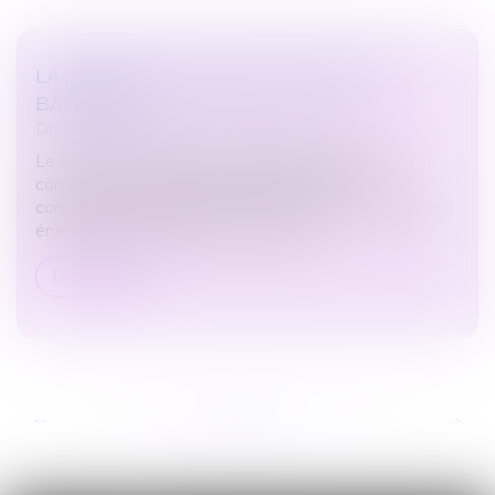
LA RÉNOVATION ÉNERGÉTIQUE DES
BÂTIMENTS
Droit immobilier
/
Droit de la construction
Le secteur du bâtiment, résidentiel et tertiaire,
constitue en France la première source de
consommation d’énergie. La politique de rénovation
énergétique des bâtiments, à laque...
Lire la suite
...
...
<<
<
207
208
209
210
211
212
213
>
>>