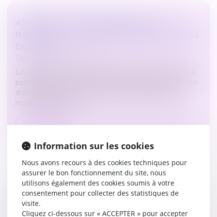
ASTREINTE OU PERMANENCE ? UN
IMPORTANT MESSAGE ADRESSÉ AUX JUGES
DU FOND
Droit du travail - Salariés
Le salarié d’une société de dépannage qui assure une
permanence pour intervenir sur une portion délimitée
d’autoroute saisit le tribunal d’une demande de
résiliation judiciaire...
Lire la suite
Information sur les cookies
Nous avons recours à des cookies techniques pour
assurer le bon fonctionnement du site, nous
utilisons également des cookies soumis à votre
consentement pour collecter des statistiques de
AUTONOMIE DU RÉGIME MATRIMONIAL ET
visite.
DE LA PRESTATION COMPENSATOIRE
Cliquez ci-dessous sur « ACCEPTER » pour accepter