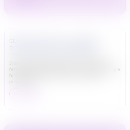
CESSIONS D'ACTIONS : LA GARANTIE
D'ÉVICTION N'EST PAS ÉTERNELLE !
Droit des sociétés
/
Transmission d’entreprise
Si la liberté d'entreprendre peut être restreinte par
l'effet d'une garantie d'éviction, c'est à la condition que
l'interdiction pour le vendeur de se rétablir soit
proportionné...
Lire la suite