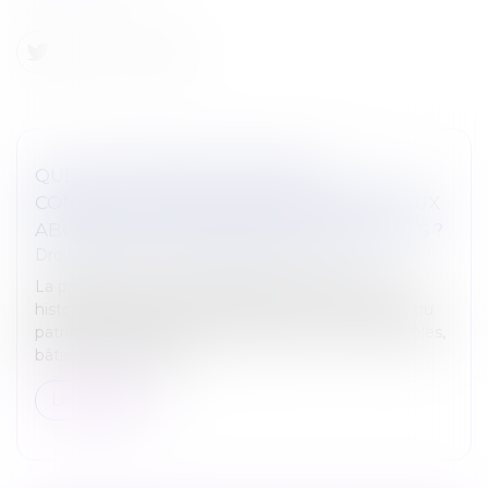
QUELLES MESURES CONTRE LA
CONSTRUCTION DE PISCINES PRIVÉES AUX
ABORDS DES MONUMENTS HISTORIQUES ?
Droit immobilier
/
Droit de la construction
La protection au titre des abords de monuments
historiques est définie à l’article L. 621-30 du code du
patrimoine. Elle concerne notamment les immeubles,
bâtis ou non bâtis, vi...
Lire la suite