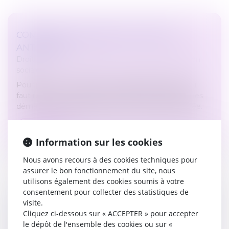
COMMENT DEMANDER SA RETRAITE
ANTICIPÉE?
Droit du travail - Employeurs
/
Droit de la protection
sociale
Pour partir à la retraite avant l’âge légal de 62 ans, il
faut répondre à certaines conditions et respecter les
démarches administratives pour la retraite anticipée.
Lire la suite
Information sur les cookies
Nous avons recours à des cookies techniques pour
assurer le bon fonctionnement du site, nous
utilisons également des cookies soumis à votre
consentement pour collecter des statistiques de
visite.
LICENCIEMENT D’UNE SALARIÉE PROTÉGÉE
Cliquez ci-dessous sur « ACCEPTER » pour accepter
QUE L’EMPLOYEUR NE PEUT RÉINTÉGRER
le dépôt de l'ensemble des cookies ou sur «
Droit du travail - Employeurs