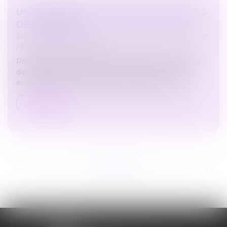
UN TESTAMENT POUR LIMITER LES DROITS
DE L’HÉRITIER?
Droit de la famille, des personnes et de leur patrimoine
/
Patrimoine et succession
Rédiger un testament permet de répartir une partie
de vos biens comme bon vous semble. L’occasion
aussi de poser des conditions pour les héritiers.
Lire la suite
...
...
<<
<
263
264
265
266
267
268
269
>
>>