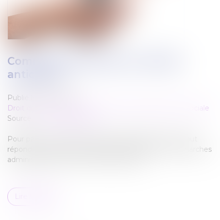
Comment demander sa retraite
anticipée?
Publié le :
30/12/2021
Droit du travail - Employeurs
/
Droit de la protection sociale
Source :
www.challenges.fr
Pour partir à la retraite avant l’âge légal de 62 ans, il faut
répondre à certaines conditions et respecter les démarches
administratives pour la retraite anticipée.
Lire la suite