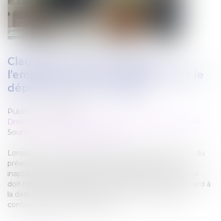
Clause de non-concurrence :
l’employeur doit se décider avant le
départ effectif du salarié !
Publié le :
12/05/2025
Droit du travail - Salariés
/
Relation individuelles au travail
Source :
www.lemag-juridique.com
Lorsque le contrat de travail est rompu sans exécution du
préavis, notamment en cas de licenciement pour
inaptitude sans possibilité de reclassement, l’employeur
doit renoncer à la clause de non-concurrence au plus tard à
la date du départ effectif du salarié, faute de quoi la
contrepartie financière est due...