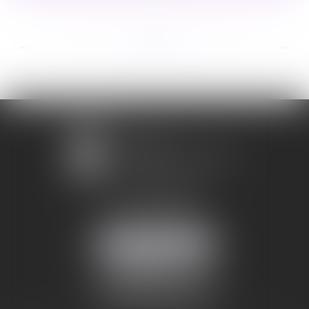
...
...
<<
<
43
44
45
46
47
48
49
>
>>
1 avenue Chomérac
07000 PRIVAS
Mobile :
06 95 52 26 89
NOUS LOCALISER