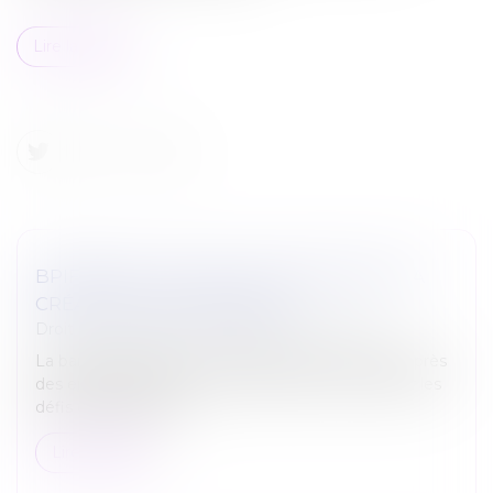
Lire la suite
BPIFRANCE, L’EFFET DE LEVIER POUR LA
CRÉATION D’ENTREPRISES
Droit des sociétés
/
Transmission d’entreprise
La banque publique d’investissement est au plus près
des entrepreneurs pour leur permettre de relever les
défis économiques...
Lire la suite