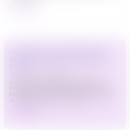
Lire la suite
COPROPRIÉTÉ : PAS DE PRÉSOMPTION
AUTOMATIQUE SANS VICE OU DÉFAUT
ÉTABLI
Droit immobilier
/
Copropriété
Le syndicat des copropriétaires ne peut être
condamné pour des dommages survenus dans les
parties communes que si un vice de construction ou
un défaut d’entretien est concrèteme...
Lire la suite