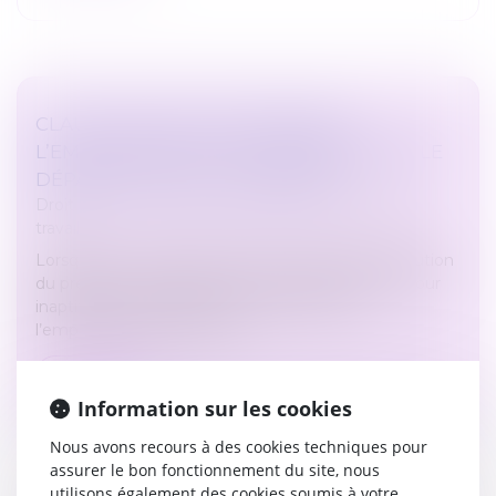
CLAUSE DE NON-CONCURRENCE :
L’EMPLOYEUR DOIT SE DÉCIDER AVANT LE
DÉPART EFFECTIF DU SALARIÉ !
Droit du travail - Salariés
/
Relation individuelles au
travail
Lorsque le contrat de travail est rompu sans exécution
du préavis, notamment en cas de licenciement pour
inaptitude sans possibilité de reclassement,
l’employeur doit renoncer à...
Lire la suite
Information sur les cookies
Nous avons recours à des cookies techniques pour
assurer le bon fonctionnement du site, nous
utilisons également des cookies soumis à votre