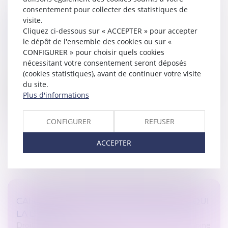
consentement pour collecter des statistiques de
visite.
CERTIFICATS D’ÉCONOMIES D’ÉNERGIE
Cliquez ci-dessous sur « ACCEPTER » pour accepter
(CEE) : ENCORE DES MODIFICATIONS À
le dépôt de l'ensemble des cookies ou sur «
CONNAÎTRE
CONFIGURER » pour choisir quels cookies
Droit immobilier
/
Droit de la construction
nécessitant votre consentement seront déposés
Pour rappel, le dispositif des certificats d’économies
(cookies statistiques), avant de continuer votre visite
d’énergie est une participation des entreprises privées
du site.
à la rénovation énergétique des bâtiments. Ce
Plus d'informations
dispositif fait l’ob...
CONFIGURER
REFUSER
Lire la suite
ACCEPTER
CALCUL DES DROITS DE SUCCESSION : À QUI
LA DETTE ?
Droit de la famille, des personnes et de leur patrimoine