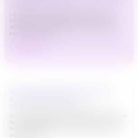
/
Patrimoine et succession
Lorsqu’une succession est répartie entre un nu-
propriétaire et un usufruitier, et en présence d’une
dette successorale, sur quelle part va s’imputer ce
passif successoral pour l...
Lire la suite
QUAND LA BONNE FOI NEUTRALISE LA
CLAUSE D’EXPLOITATION
Droit commercial
/
Baux commerciaux
La Cour de cassation a été amenée à se prononcer sur
la responsabilité délictuelle d’un preneur à bail et sur
les limites opposables à une exécution en nature en
présence de la...