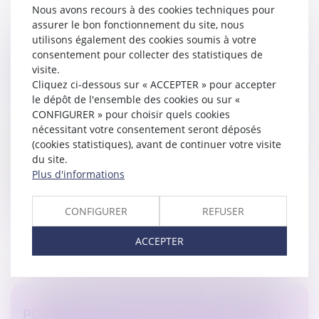
Nous avons recours à des cookies techniques pour
assurer le bon fonctionnement du site, nous
utilisons également des cookies soumis à votre
UNE CHARTE POUR ÉVITER LA SÉPARATION
consentement pour collecter des statistiques de
ENTRE LE NOUVEAU-NÉ HOSPITALISÉ ET
visite.
SES PARENTS
Cliquez ci-dessous sur « ACCEPTER » pour accepter
Droit de la famille, des personnes et de leur patrimoine
le dépôt de l'ensemble des cookies ou sur «
/
Filiation
CONFIGURER » pour choisir quels cookies
nécessitant votre consentement seront déposés
Tisser des liens entre le nouveau-né et sa famille, dès
(cookies statistiques), avant de continuer votre visite
les premiers instants de la vie, est crucial pour le bon
du site.
développement d'un bébé. L'hospitalisation du
Plus d'informations
nouveau-né nécessi...
Lire la suite
CONFIGURER
REFUSER
ACCEPTER
POUVEZ-VOUS RESTER SALARIÉ SI AUCUN