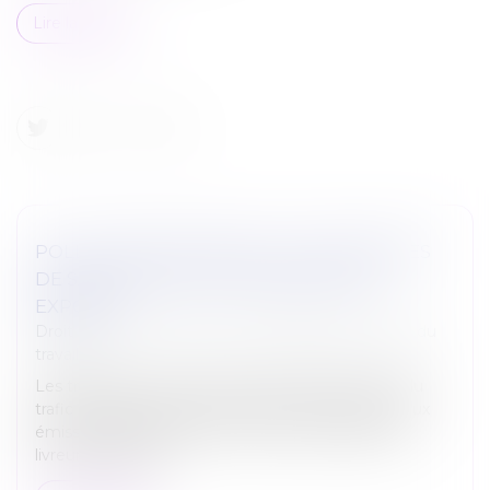
Lire la suite
POLLUTION ROUTIÈRE : PLUS DE RISQUES
DE SANTÉ POUR LES TRAVAILLEURS
EXPOSÉS
Droit du travail - Salariés
/
Responsabilité accident du
travail
Les travailleurs qui exercent leur profession près du
trafic routier sont plus particulièrement exposés aux
émissions polluantes. C’est le cas des chauffeurs,
livreurs, éboueurs...