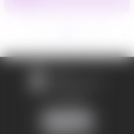
...
...
<<
<
70
71
72
73
74
75
76
>
>>
1 avenue Chomérac
07000 PRIVAS
Mobile :
06 95 52 26 89
NOUS LOCALISER