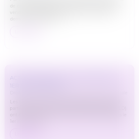
de cassation rappelle que, même en cas de dol des
vendeurs entraînant l’annulation de la vente, ces
derniers conservent leur...
Lire la suite
ACTIVITÉ PARTIELLE ET ALPD DEPUIS LE
1ER NOVEMBRE 2024
Droit du travail - Salariés
/
Droit de la protection sociale
Les taux horaire minimum des allocations d’activité
partielle et d’activité partielle de longue durée (APLD)
ont été revalorisés pour les heures chômées depuis le
1er novembre 2...
Lire la suite