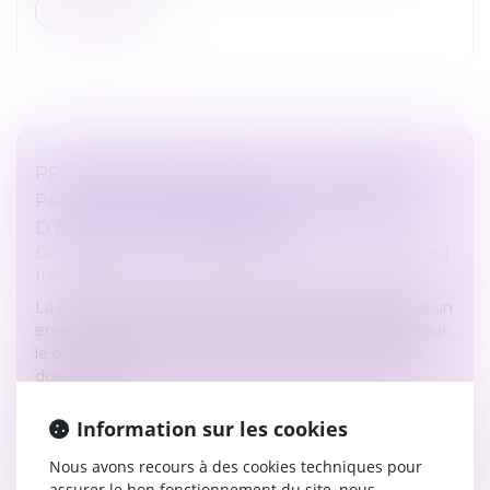
Lire la suite
PRIME EXCEPTIONNELLE ET TÉLÉTRAVAIL :
PAS DE MÉCONNAISSANCE DU PRINCIPE
D’ÉGALITÉ DE TRAITEMENT
Droit du travail - Employeurs
/
Relation individuelles au
travail
La Cour a validé le 4 décembre dernier, la décision d’un
employeur de réserver une prime exceptionnelle pour
le pouvoir d’achat aux salariés ayant travaillé sur site
durant la c...
Lire la suite
Information sur les cookies
Nous avons recours à des cookies techniques pour
assurer le bon fonctionnement du site, nous