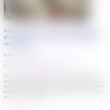
Annulation de vente et indemnité
d’occupation : rappel des règles de
restitution
Publié le :
18/12/2024
Droit immobilier
/
Cession et gestion d'immeuble
Source :
www.lemag-juridique.com
Par une décision rendue le 5 décembre 2024, la Cour de
cassation rappelle que, même en cas de dol des vendeurs
entraînant l’annulation de la vente, ces derniers conservent
leur droit à une indemnité d’occupation pour la jouissance
du bien par les acquéreurs...