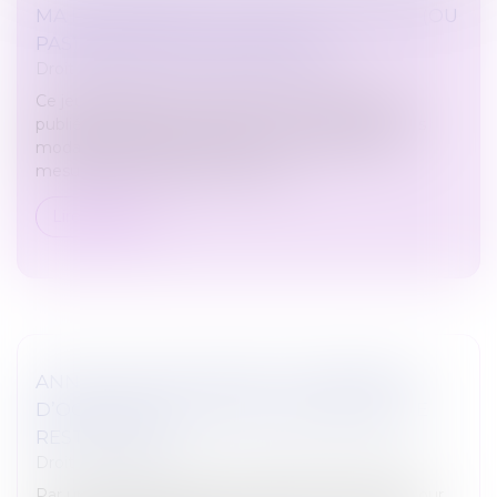
MA PRIME RÉNOV : CE QUI VA CHANGER (OU
PAS) DÈS LE 1ER JANVIER 2025
Droit immobilier
/
Droit de la construction
Ce jeudi 5 décembre, le gouvernement sortant a
publié en urgence un décret et un arrêté fixant les
modalités de Ma Prime Rénov pour 2025. Si les
mesures de simplification du par...
Lire la suite
ANNULATION DE VENTE ET INDEMNITÉ
D’OCCUPATION : RAPPEL DES RÈGLES DE
RESTITUTION
Droit immobilier
/
Cession et gestion d'immeuble
Par une décision rendue le 5 décembre 2024, la Cour