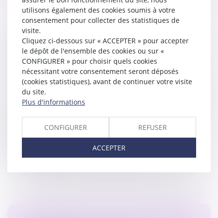
utilisons également des cookies soumis à votre
consentement pour collecter des statistiques de
visite.
Cliquez ci-dessous sur « ACCEPTER » pour accepter
INTERDICTION AUX ÉTABLISSEMENTS
le dépôt de l'ensemble des cookies ou sur «
BANCAIRES DE PRÉLEVER CERTAINS FRAIS
CONFIGURER » pour choisir quels cookies
LORS DES SUCCESSIONS
nécessitant votre consentement seront déposés
Droit de la famille, des personnes et de leur patrimoine
(cookies statistiques), avant de continuer votre visite
/
Patrimoine et succession
du site.
Plus d'informations
Les députés ont adopté à l'unanimité, une proposition
de loi, qui interdit aux établissements bancaires de
prélever certains frais lors des successions, comme
CONFIGURER
REFUSER
lorsque le défunt...
ACCEPTER
Lire la suite