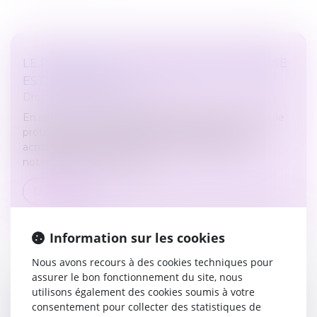
LE PROTOCOLE SANITAIRE EN ENTREPRISE
EST ACTUALISÉ
Droit du travail - Employeurs
En raison de la 5e vague de l'épidémie de Covid-19, le
protocole national sanitaire en entreprise a été
actualisé pour renforcer les mesures sanitaires,
notamment dans les resta...
Lire la suite
Information sur les cookies
Nous avons recours à des cookies techniques pour
assurer le bon fonctionnement du site, nous
utilisons également des cookies soumis à votre
DOIT-ON OBLIGATOIREMENT RAMASSER
consentement pour collecter des statistiques de
LES FEUILLES MORTES DEVANT CHEZ SOI ?