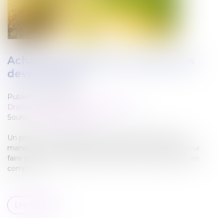
Achat d'un terrain nu: ce que vous
devez vérifier
Publié le :
08/12/2021
Droit immobilier
/
Droit de la propriété
Source :
www.challenges.fr
Un projet immobilier peut s'entendre de différentes
manières. L'une d'elles consiste à acheter un terrain pour
faire construire. Plusieurs critères sont alors à prendre en
compte.
Lire la suite