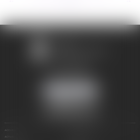
...
...
<<
<
266
267
268
269
270
271
272
>
>>
1 avenue Chomérac
07000 PRIVAS
Mobile :
06 95 52 26 89
NOUS LOCALISER
ACCUEIL
DOMAINES D'ACTIVITÉS
ACTUS
RDV EN LIGNE