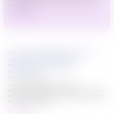
communautaire...
Lire la suite
DOIT ÊTRE CONSIDÉRÉ COMME NUL, LE
LICENCIEMENT PRONONCÉ EN
REPRÉSAILLES D’UNE SAISINE
PRUD’HOMALE
Droit du travail - Salariés
Le recours systématique à des heures
supplémentaires, portant la durée du travail du salarié
de 35h à 39h, s’analyse en une modification du contrat
de travail, que le salarié pe...
Lire la suite