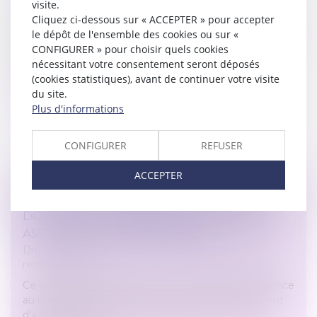
visite.
Droit immobilier
/
Cession et gestion d'immeuble
Cliquez ci-dessous sur « ACCEPTER » pour accepter
En automne il n’est pas rare de découvrir un imposant
le dépôt de l'ensemble des cookies ou sur «
tapis de feuilles mortes sur la chaussée devant chez
CONFIGURER » pour choisir quels cookies
soi. Mais doit-on obligatoirement les ramasser...
nécessitant votre consentement seront déposés
(cookies statistiques), avant de continuer votre visite
Lire la suite
du site.
Plus d'informations
CONFIGURER
REFUSER
ACCEPTER
DÉLAI POUR DÉCLARER AU FGAO DES
DOMMAGES MATÉRIELS EN CAS DE NON-
ASSURANCE DU RESPONSABLE
Droit des obligations et des suretés
/
Droit de la
responsabilité
Ce délai de 6 mois, qui a couru à compter de l'audience
au cours de laquelle le prévenu a reconnu son défaut
d'assurance, n'est pas incompatible avec le droit