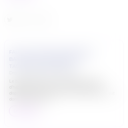
FAUTE DE CONGÉ DÉLIVRÉ PAR LE
BAILLEUR, LE BAIL VERBAL EST
TACITEMENT RECONDUIT
Droit immobilier
/
Baux d'habitation
Le bail verbal portant sur un logement à usage
d’habitation est soumis, quant à sa durée, aux
dispositions de l’article 10 la loi du 10 juillet 1989. Il est
donc consenti pour 3...
Lire la suite