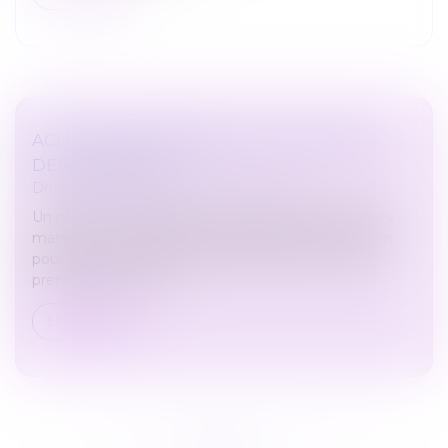
ACHAT D'UN TERRAIN NU: CE QUE VOUS
DEVEZ VÉRIFIER
Droit immobilier
/
Droit de la propriété
Un projet immobilier peut s'entendre de différentes
manières. L'une d'elles consiste à acheter un terrain
pour faire construire. Plusieurs critères sont alors à
prendre en compte.
Lire la suite