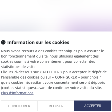
AIE D’UN SALARIÉ
ACCIDENT DU TRA
UR EN 2024 ?
CIVILE ET RECOU
Information sur les cookies
otection sociale
DÉPÔTS
Droit du travail - Sala
Nous avons recours à des cookies techniques pour assurer le
estionnaire doit
bon fonctionnement du site, nous utilisons également des
he pratique vous
Un tribunal correct
cookies soumis à votre consentement pour collecter des
ées à...
blessures involontair
statistiques de visite.
travail de plus de tr
Cliquez ci-dessous sur « ACCEPTER » pour accepter le dépôt de
l'ensemble des cookies ou sur « CONFIGURER » pour choisir
Lire la suite
quels cookies nécessitant votre consentement seront déposés
(cookies statistiques), avant de continuer votre visite du site.
Plus d'informations
ACCEPTER
CONFIGURER
REFUSER